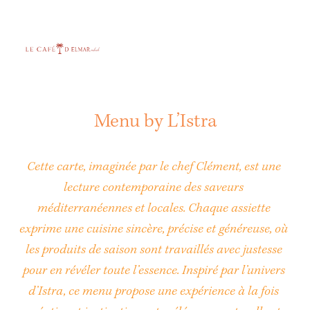
O
u
v
r
i
Menu by L’Istra
r
l
Cette carte, imaginée par le chef Clément, est une 
e
m
lecture contemporaine des saveurs 
e
méditerranéennes et locales. Chaque assiette 
n
exprime une cuisine sincère, précise et généreuse, où 
u
les produits de saison sont travaillés avec justesse 
pour en révéler toute l’essence. Inspiré par l’univers 
d’Istra, ce menu propose une expérience à la fois 